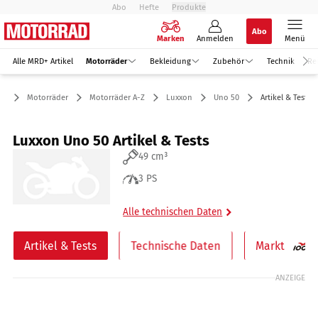
Abo
Hefte
Produkte
Abo
Marken
Anmelden
Menü
Alle MRD+ Artikel
Motorräder
Bekleidung
Zubehör
Technik
Re
Motorräder
Motorräder A-Z
Luxxon
Uno 50
Artikel & Tests
Luxxon Uno 50 Artikel & Tests
49 cm³
3 PS
Alle technischen Daten
Artikel & Tests
Technische Daten
Markt
ANZEIGE