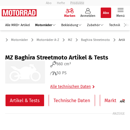
Abo
Hefte
Produkte
Abo
Marken
Anmelden
Menü
Alle MRD+ Artikel
Motorräder
Bekleidung
Zubehör
Technik
Re
Motorräder
Motorräder A-Z
MZ
Baghira Streetmoto
Artikel 
MZ Baghira Streetmoto Artikel & Tests
660 cm³
50 PS
Alle technischen Daten
Artikel & Tests
Technische Daten
Markt
ANZEIGE