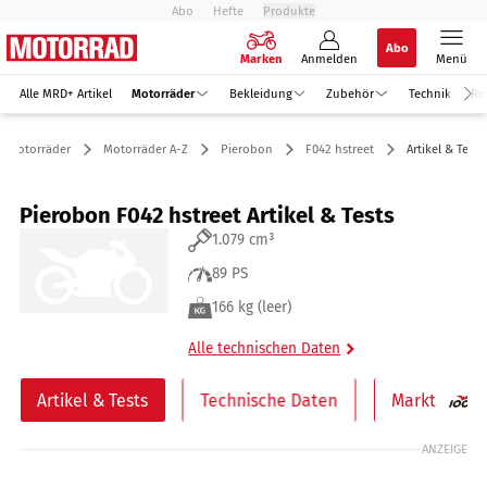
Abo
Hefte
Produkte
Abo
Marken
Anmelden
Menü
Alle MRD+ Artikel
Motorräder
Bekleidung
Zubehör
Technik
Re
Motorräder
Motorräder A-Z
Pierobon
F042 hstreet
Artikel & Tests
Pierobon F042 hstreet Artikel & Tests
1.079 cm³
89 PS
166 kg (leer)
Alle technischen Daten
Artikel & Tests
Technische Daten
Markt
ANZEIGE