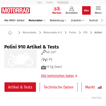
Abo
Hefte
Produkte
Abo
Marken
Anmelden
Menü
Alle MRD+ Artikel
Motorräder
Bekleidung
Zubehör
Technik
Re
Motorräder
Motorräder A-Z
Polini
910
Artikel & 
Polini 910 Artikel & Tests
40 cm³
6 PS
19 kg (leer)
Alle technischen Daten
Artikel & Tests
Technische Daten
Markt
ANZEIGE