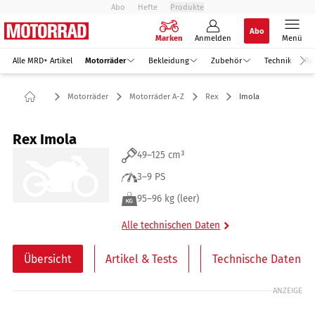
Abo
Hefte
Produkte
Abo
Marken
Anmelden
Menü
Alle MRD+ Artikel
Motorräder
Bekleidung
Zubehör
Technik
Re
Motorräder
Motorräder A-Z
Rex
Imola
Rex Imola
49–125 cm³
3–9 PS
95–96 kg (leer)
Alle technischen Daten
Übersicht
Artikel & Tests
Technische Daten
ANZEIGE