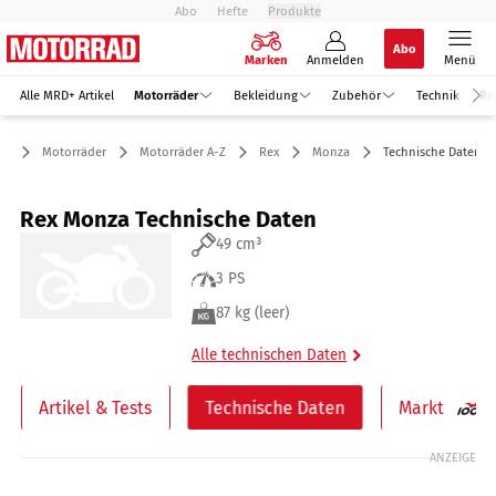
Abo
Hefte
Produkte
Abo
Marken
Anmelden
Menü
Alle MRD+ Artikel
Motorräder
Bekleidung
Zubehör
Technik
Re
Motorräder
Motorräder A-Z
Rex
Monza
Technische Daten
Rex Monza Technische Daten
49 cm³
3 PS
87 kg (leer)
Alle technischen Daten
Artikel & Tests
Technische Daten
Markt
ANZEIGE