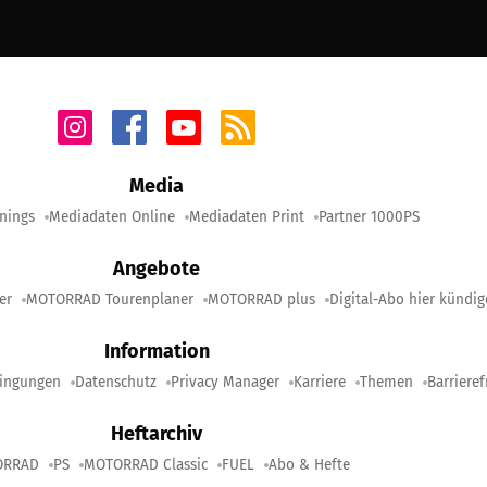
Media
nings
Mediadaten Online
Mediadaten Print
Partner 1000PS
Angebote
er
MOTORRAD Tourenplaner
MOTORRAD plus
Digital-Abo hier kündi
Information
ingungen
Datenschutz
Privacy Manager
Karriere
Themen
Barrieref
Heftarchiv
ORRAD
PS
MOTORRAD Classic
FUEL
Abo & Hefte