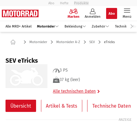
Abo
Hefte
Produkte
Abo
Marken
Anmelden
Menü
Alle MRD+ Artikel
Motorräder
Bekleidung
Zubehör
Technik
Re
Motorräder
Motorräder A-Z
SEV
eTricks
SEV eTricks
3 PS
37 kg (leer)
Alle technischen Daten
Übersicht
Artikel & Tests
Technische Daten
ANZEIGE