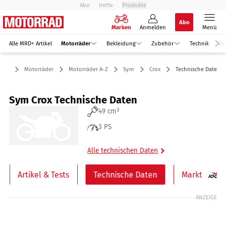
Abo
Hefte
Produkte
Abo
Marken
Anmelden
Menü
Alle MRD+ Artikel
Motorräder
Bekleidung
Zubehör
Technik
Re
Motorräder
Motorräder A-Z
Sym
Crox
Technische Daten
Sym Crox Technische Daten
49 cm³
3 PS
Alle technischen Daten
Artikel & Tests
Technische Daten
Markt
ANZEIGE