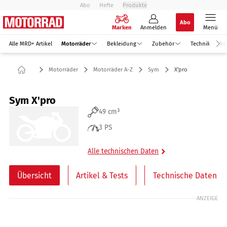
Abo
Hefte
Produkte
Abo
Marken
Anmelden
Menü
Alle MRD+ Artikel
Motorräder
Bekleidung
Zubehör
Technik
Re
Motorräder
Motorräder A-Z
Sym
X'pro
Sym X'pro
49 cm³
3 PS
Alle technischen Daten
Übersicht
Artikel & Tests
Technische Daten
ANZEIGE