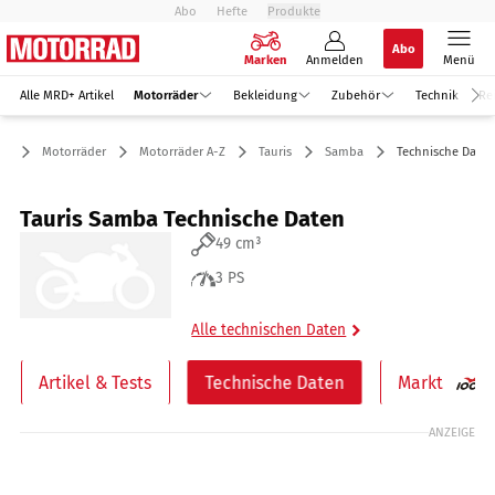
Abo
Hefte
Produkte
Abo
Marken
Anmelden
Menü
Alle MRD+ Artikel
Motorräder
Bekleidung
Zubehör
Technik
Re
Motorräder
Motorräder A-Z
Tauris
Samba
Technische Daten
Tauris Samba Technische Daten
49 cm³
3 PS
Alle technischen Daten
Artikel & Tests
Technische Daten
Markt
ANZEIGE