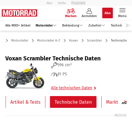
Abo
Hefte
Produkte
Abo
Marken
Anmelden
Menü
Alle MRD+ Artikel
Motorräder
Bekleidung
Zubehör
Technik
Re
Motorräder
Motorräder A-Z
Voxan
Scrambler
Technische D
Voxan Scrambler Technische Daten
996 cm³
81 PS
Alle technischen Daten
Artikel & Tests
Technische Daten
Markt
ANZEIGE