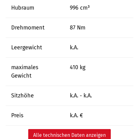
Hubraum
996 cm³
Drehmoment
87 Nm
Leergewicht
k.A.
maximales
410 kg
Gewicht
Sitzhöhe
k.A. - k.A.
Preis
k.A. €
Alle technischen Daten anzeigen