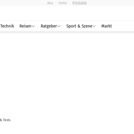
Abo
Hefte
Produkte
Technik
Reisen
Ratgeber
Sport & Szene
Markt
 & Tests