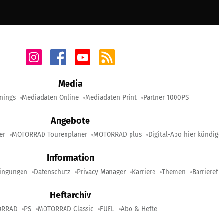
Media
nings
Mediadaten Online
Mediadaten Print
Partner 1000PS
Angebote
er
MOTORRAD Tourenplaner
MOTORRAD plus
Digital-Abo hier kündi
Information
ingungen
Datenschutz
Privacy Manager
Karriere
Themen
Barrieref
Heftarchiv
ORRAD
PS
MOTORRAD Classic
FUEL
Abo & Hefte