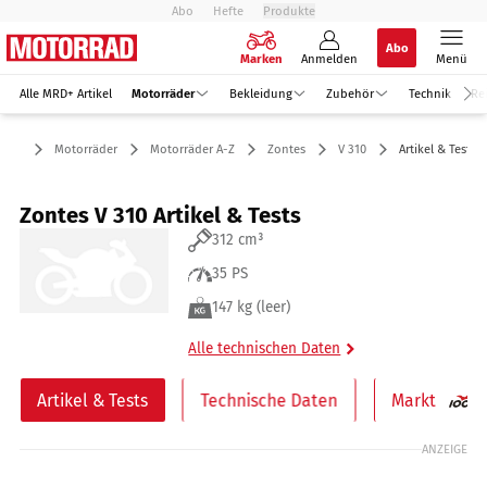
Abo
Hefte
Produkte
Abo
Marken
Anmelden
Menü
Alle MRD+ Artikel
Motorräder
Bekleidung
Zubehör
Technik
Re
Motorräder
Motorräder A-Z
Zontes
V 310
Artikel & Tests
Zontes V 310 Artikel & Tests
312 cm³
35 PS
147 kg (leer)
Alle technischen Daten
Artikel & Tests
Technische Daten
Markt
ANZEIGE