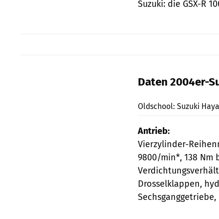
Suzuki: die GSX-R 10
Daten 2004er-S
Oldschool: Suzuki Haya
Antrieb:
Vierzylinder-Reihenm
9800/min*, 138 Nm b
Verdichtungsverhältn
Drosselklappen, hy
Sechsganggetriebe,