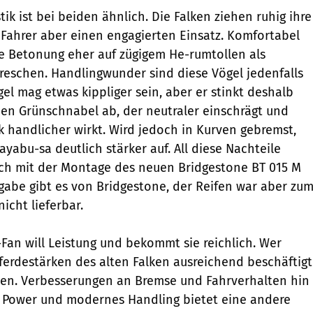
ik ist bei beiden ähnlich. Die Falken ziehen ruhig ihre
 Fahrer aber einen engagierten Einsatz. Komfortabel
ie Betonung eher auf zügigem He-rumtollen als
eschen. Handlingwunder sind diese Vögel jedenfalls
gel mag etwas kippliger sein, aber er stinkt deshalb
den Grünschnabel ab, der neutraler einschrägt und
k handlicher wirkt. Wird jedoch in Kurven gebremst,
Hayabu-sa deutlich stärker auf. All diese Nachteile
ich mit der Montage des neuen Bridgestone BT 015 M
igabe gibt es von Bridgestone, der Reifen war aber zu
icht lieferbar.
-Fan will Leistung und bekommt sie reichlich. Wer
Pferdestärken des alten Falken ausreichend beschäftigt
alten. Verbesserungen an Bremse und Fahrverhalten hin
 Power und modernes Handling bietet eine andere