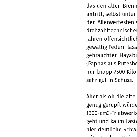
das den alten Brenn
antritt, selbst unt
den Allerwertesten 
drehzahltechnischen
Jahren offensichtlic
gewaltig Federn las
gebrauchten Hayabus
(Pappas aus Ruteshei
nur knapp 7500 Kil
sehr gut in Schuss.
Aber als ob die alt
genug gerupft würde,
1300-cm3-Triebwerk
geht und kaum Lastw
hier deutliche Sch