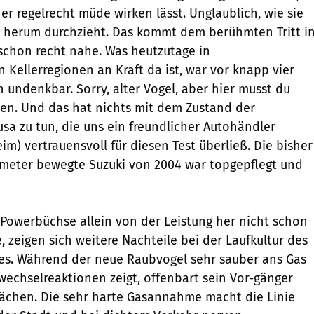
er regelrecht müde wirken lässt. Unglaublich, wie sie
en herum durchzieht. Das kommt dem berühmten Tritt i
schon recht nahe. Was heutzutage in
 Kellerregionen an Kraft da ist, war vor knapp vier
h undenkbar. Sorry, alter Vogel, aber hier musst du
sen. Und das hat nichts mit dem Zustand der
a zu tun, die uns ein freundlicher Autohändler
m) vertrauensvoll für diesen Test überließ. Die bisher
ometer bewegte Suzuki von 2004 war topgepflegt und
e Powerbüchse allein von der Leistung her nicht schon
 zeigen sich weitere Nachteile bei der Laufkultur des
es. Während der neue Raubvogel sehr sauber ans Gas
echselreaktionen zeigt, offenbart sein Vor-gänger
wächen. Die sehr harte Gasannahme macht die Linie