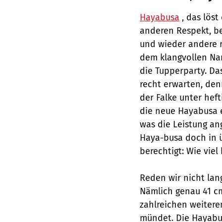
Hayabusa
, das lös
anderen Respekt, b
und wieder andere re
dem klangvollen Nam
die Tupperparty. Da
recht erwarten, de
der Falke unter hef
die neue Hayabusa e
was die Leistung an
Haya-busa doch in ü
berechtigt: Wie viel
Reden wir nicht lan
Nämlich genau 41 cm
zahlreichen weitere
mündet. Die Hayabus