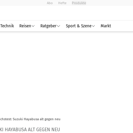
Abo
Hefte
Produkte
Technik
Reisen
Ratgeber
Sport & Szene
Markt
ichstest: Suzuki Hayabusa alt gegen neu
KI HAYABUSA ALT GEGEN NEU