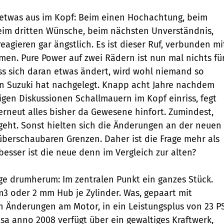
t etwas aus im Kopf: Beim einen Hochachtung, beim
eim dritten Wünsche, beim nächsten Unverständnis,
agieren gar ängstlich. Es ist dieser Ruf, verbunden mi
en. Pure Power auf zwei Rädern ist nun mal nichts fü
ss sich daran etwas ändert, wird wohl niemand so
nn Suzuki hat nachgelegt. Knapp acht Jahre nachdem
tigen Diskussionen Schallmauern im Kopf einriss, fegt
rneut alles bisher da Gewesene hinfort. Zumindest,
geht. Sonst hielten sich die Änderungen an der neuen
berschaubaren Grenzen. Daher ist die Frage mehr als
 besser ist die neue denn im Vergleich zur alten?
ge drumherum: Im zentralen Punkt ein ganzes Stück.
3 oder 2 mm Hub je Zylinder. Was, gepaart mit
n Änderungen am Motor, in ein Leistungsplus von 23 P
a anno 2008 verfügt über ein gewaltiges Kraftwerk,