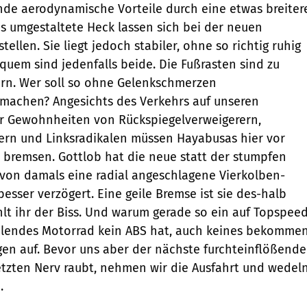
ende aerodynamische Vorteile durch eine etwas breiter
s umgestaltete Heck lassen sich bei der neuen
tellen. Sie liegt jedoch stabiler, ohne so richtig ruhig
uem sind jedenfalls beide. Die Fußrasten sind zu
orn. Wer soll so ohne Gelenkschmerzen
machen? Angesichts des Verkehrs auf unseren
 Gewohnheiten von Rückspiegelverweigerern,
rn und Linksradikalen müssen Hayabusas hier vor
 bremsen. Gottlob hat die neue statt der stumpfen
von damals eine radial angeschlagene Vierkolben-
besser verzögert. Eine geile Bremse ist sie des-halb
ehlt ihr der Biss. Und warum gerade so ein auf Topspee
lendes Motorrad kein ABS hat, auch keines bekomme
agen auf. Bevor uns aber der nächste furchteinflößende
tzten Nerv raubt, nehmen wir die Ausfahrt und wedel
.