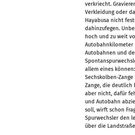
verkriecht. Gravier
Verkleidung oder da
Hayabusa nicht fests
dahinzufegen. Unbeq
hoch und zu weit v
Autobahnkilometer 
Autobahnen und der
Spontanspurwechsle
allem eines können:
Sechskolben-Zange 
Zange, die deutlich 
aber nicht, dafür f
und Autobahn abzie
soll, wirft schon Fr
Spurwechsler den le
über die Landstraße