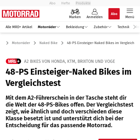
Abo
Hefte
Produkte
Abo
Marken
Anmelden
Menü
Alle MRD+ Artikel
Motorräder
Bekleidung
Zubehör
Technik
Re
Motorräder
Naked Bike
48-PS Einsteiger-Naked Bikes im Vergleichste
A2 BIKES VON HONDA, KTM, BRIXTON UND VOGE
48-PS Einsteiger-Naked Bikes im
Vergleichstest
Mit dem A2-Führerschein in der Tasche steht dir
die Welt der 48-PS-Bikes offen. Der Vergleichstest
zeigt, wie ähnlich und doch verschieden diese
Klasse besetzt ist und unterstützt dich bei der
Entscheidung für das passende Motorrad.