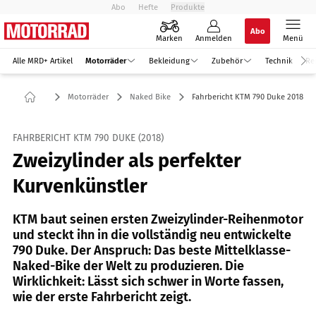
Abo
Hefte
Produkte
Abo
Marken
Anmelden
Menü
Alle MRD+ Artikel
Motorräder
Bekleidung
Zubehör
Technik
Re
Motorräder
Naked Bike
Fahrbericht KTM 790 Duke 2018
FAHRBERICHT KTM 790 DUKE (2018)
Zweizylinder als perfekter
Kurvenkünstler
KTM baut seinen ersten Zweizylinder-Reihenmotor
und steckt ihn in die vollständig neu entwickelte
790 Duke. Der Anspruch: Das beste Mittelklasse-
Naked-Bike der Welt zu produzieren. Die
Wirklichkeit: Lässt sich schwer in Worte fassen,
wie der erste Fahrbericht zeigt.