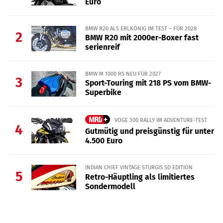
Euro
BMW R20 ALS ERLKÖNIG IM TEST – FÜR 2028
2
BMW R20 mit 2000er-Boxer fast
serienreif
BMW M 1000 RS NEU FÜR 2027
3
Sport-Touring mit 218 PS vom BMW-
Superbike
VOGE 300 RALLY IM ADVENTURE-TEST
4
Gutmütig und preisgünstig für unter
4.500 Euro
INDIAN CHIEF VINTAGE STURGIS SD EDITION
5
Retro-Häuptling als limitiertes
Sondermodell