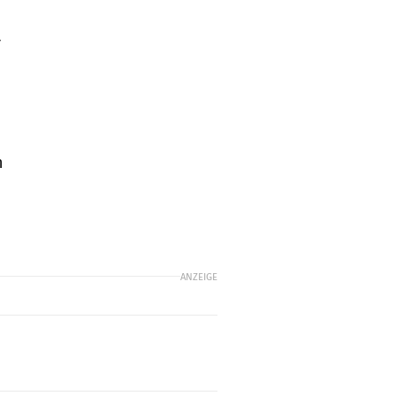
r
n
ANZEIGE