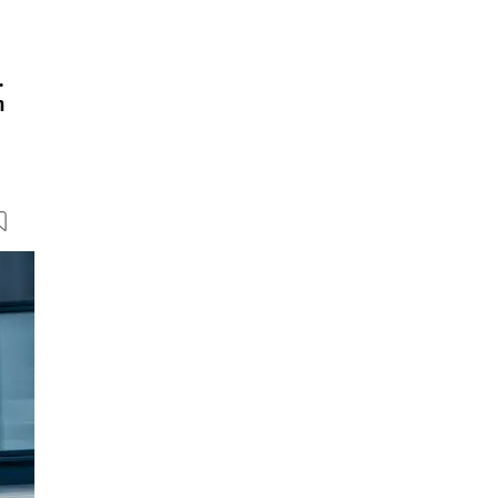
.
n
39 Bilder