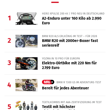
HERO XPULSE 200 4V / PRO NEU IN DEUTSCHLAND
1
A2-Enduro unter 160 Kilo ab 2.990
Euro
BMW R20 ALS ERLKÖNIG IM TEST – FÜR 2028
2
BMW R20 mit 2000er-Boxer fast
serienreif
YOZMA IN 10 PRO FÜR EUROPA
3
Elektro-Dirtbike mit 220 Nm für
2.199 Euro
BMW R 1300 GS IM ADVENTURE-TEST
4
Bereit für jedes Abenteuer
TEXTILKOMBIS MIT AAA-ZERTIFIZIERUNG IM TEST
5
Textil mit höchster