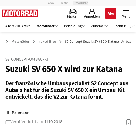
Abo
Hefte
Produkte
Abo
Marken
Anmelden
Menü
Alle MRD+ Artikel
Motorräder
Bekleidung
Zubehör
Technik
Re
Motorräder
Naked Bike
S2 Concept Suzuki SV 650 X Katana-Umbau
S2 CONCEPT-UMBAU-KIT
Suzuki SV 650 X wird zur Katana
Der französische Umbauspezialist S2 Concept aus
Aubais hat für die Suzuki SV 650 X ein Umbau-Kit
entwickelt, das die V2 zur Katana formt.
Uli Baumann
Veröffentlicht am 11.10.2018
Foto: S2 Concept