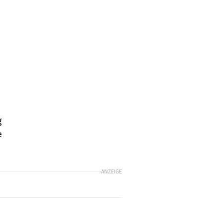
g
e
ANZEIGE