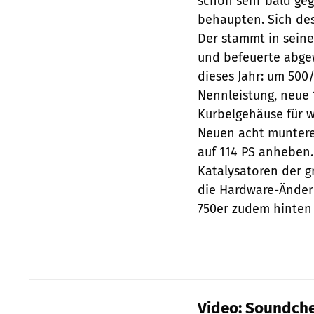
schon sehr bald geg
behaupten. Sich des
Der stammt in sein
und befeuerte abge
dieses Jahr: um 500
Nennleistung, neue
Kurbelgehäuse für 
Neuen acht muntere 
auf 114 PS anheben.
Katalysatoren der g
die Hardware-Änderu
750er zudem hinten 
Video: Soundche