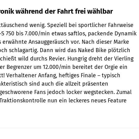
ronik während der Fahrt frei wählbar
täuschend wenig. Speziell bei sportlicher Fahrweise
X-S 750 bis 7.000/min etwas saftlos, packende Dynamik
as erwähnte Ansauggeräusch vor. Nach dieser Marke
och schlagartig. Dann wird das Naked Bike plötzlich
hießt wild durchs Revier. Hungrig dreht der Vierling
der Begrenzer um 12.000/min bereitet der Orgie ein
tt! Verhaltener Anfang, heftiges Finale – typisch
kteristisch sind auch die allzeit präsenten
ngeschworene Fans jedoch locker wegstecken. Zumal
 Traktionskontrolle nun ein leckeres neues Feature