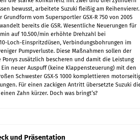
en die starke Konkurrenz mit zwei und drei Zylindern
sen bewusst, arbeitete Suzuki fleißig am Reihenvierer.
er Grundform vom Supersportler GSX-R 750 von 2005
wandelt bereits die GSR. Wesentliche Neuerungen für
/min auf 10.500/min erhöhte Drehzahl bei
 10-Loch-Einspritzdüsen, Verbindungsbohrungen im
weniger Pumpverluste. Diese Maßnahmen sollen der
Ponys zusätzlich bescheren und damit die Leistung
 Ein neuer Auspuff (keine Klappensteuerung) mit den
roßen Schwester GSX-S 1000 komplettieren motorseiti
ngen. Für einen zackigen Antritt übersetzte Suzuki di
einen Zahn kürzer. Doch was bringt’s?
ck und Präsentation