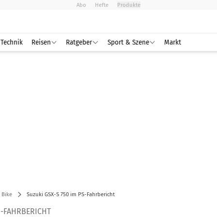
Abo
Hefte
Produkte
Technik
Reisen
Ratgeber
Sport & Szene
Markt
 Bike
Suzuki GSX-S 750 im PS-Fahrbericht
PS-FAHRBERICHT