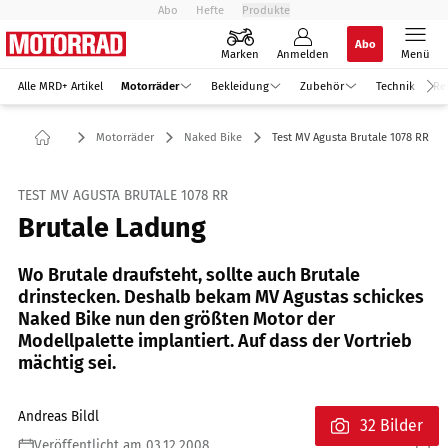
Abo
Hefte
Produkte
Abo
Marken
Anmelden
Menü
Alle MRD+ Artikel
Motorräder
Bekleidung
Zubehör
Technik
Re
Motorräder
Naked Bike
Test MV Agusta Brutale 1078 RR
TEST MV AGUSTA BRUTALE 1078 RR
Brutale Ladung
Wo Brutale draufsteht, sollte auch Brutale
drinstecken. Deshalb bekam MV Agustas schickes
Naked Bike nun den größten Motor der
Modellpalette implantiert. Auf dass der Vortrieb
mächtig sei.
Andreas Bildl
32 Bilder
Veröffentlicht am 03.12.2008