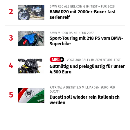
BMW R20 ALS ERLKÖNIG IM TEST – FÜR 2028
2
BMW R20 mit 2000er-Boxer fast
serienreif
BMW M 1000 RS NEU FÜR 2027
3
Sport-Touring mit 218 PS vom BMW-
Superbike
VOGE 300 RALLY IM ADVENTURE-TEST
4
Gutmütig und preisgünstig für unter
4.500 Euro
PATRITALIA BIETET 2,5 MILLIARDEN EURO FÜR
DUCATI
5
Ducati soll wieder rein italienisch
werden