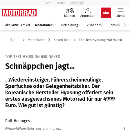
Abo
Hefte
Produkte
Abo
Marken
Anmelden
Menü
Alle MRD+ Artikel
Motorräder
Bekleidung
Zubehör
Technik
Re
Motorräder
Naked Bike
Top-Test Hyosung 650 Naked
TOP-TEST HYOSUNG 650 NAKED
Schnäppchen jagt...
...Wiedereinsteiger, Führerscheinneulinge,
Sparfüchse oder Gelegenheitsbiker. Der
koreanische Hersteller Hyosung offeriert sein
erstes ausgewachsenes Motorrad für nur 4999
Euro. Wie gut ist günstig?
Rolf Henniges
Veröffentlicht am 26.05.2004