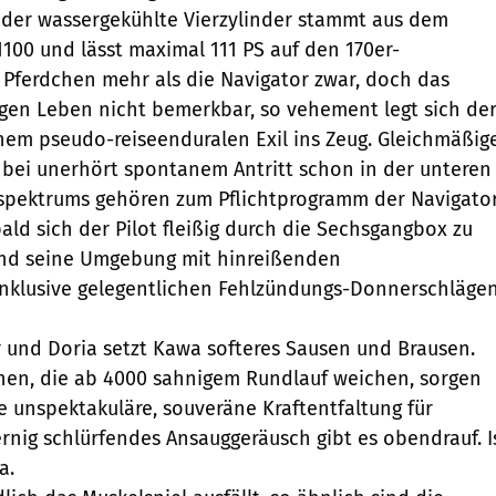
, der wassergekühlte Vierzylinder stammt aus dem
1100 und lässt maximal 111 PS auf den 170er-
n Pferdchen mehr als die Navigator zwar, doch das
igen Leben nicht bemerkbar, so vehement legt sich de
inem pseudo-reiseenduralen Exil ins Zeug. Gleichmäßig
 bei unerhört spontanem Antritt schon in der unteren
spektrums gehören zum Pflichtprogramm der Navigator
ald sich der Pilot fleißig durch die Sechsgangbox zu
und seine Umgebung mit hinreißenden
nklusive gelegentlichen Fehlzündungs-Donnerschläge
 und Doria setzt Kawa softeres Sausen und Brausen.
nen, die ab 4000 sahnigem Rundlauf weichen, sorgen
ie unspektakuläre, souveräne Kraftentfaltung für
rnig schlürfendes Ansauggeräusch gibt es obendrauf. Is
a.