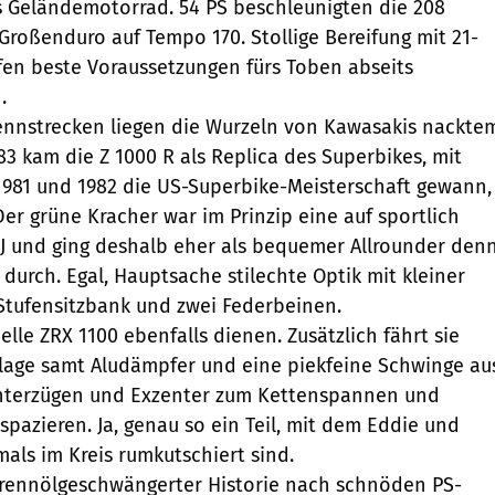
s Geländemotorrad. 54 PS beschleunigten die 208
roßenduro auf Tempo 170. Stollige Bereifung mit 21-
fen beste Voraussetzungen fürs Toben abseits
.
ennstrecken liegen die Wurzeln von Kawasakis nackte
83 kam die Z 1000 R als Replica des Superbikes, mit
981 und 1982 die US-Superbike-Meisterschaft gewann,
er grüne Kracher war im Prinzip eine auf sportlich
J und ging deshalb eher als bequemer Allrounder den
 durch. Egal, Hauptsache stilechte Optik mit kleiner
Stufensitzbank und zwei Federbeinen.
lle ZRX 1100 ebenfalls dienen. Zusätzlich fährt sie
nlage samt Aludämpfer und eine piekfeine Schwinge au
nterzügen und Exzenter zum Kettenspannen und
pazieren. Ja, genau so ein Teil, mit dem Eddie und
ls im Kreis rumkutschiert sind.
l rennölgeschwängerter Historie nach schnöden PS-