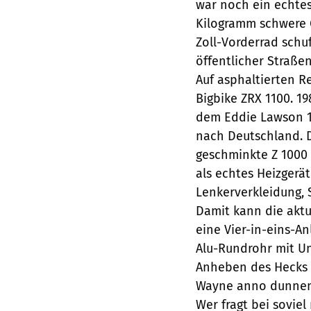
war noch ein echte
Kilogramm schwere G
Zoll-Vorderrad schu
öffentlicher Straßen
Auf asphaltierten R
Bigbike ZRX 1100. 19
dem Eddie Lawson 1
nach Deutschland. D
geschminkte Z 1000 
als echtes Heizgerät
Lenkerverkleidung, 
Damit kann die aktue
eine Vier-in-eins-A
Alu-Rundrohr mit U
Anheben des Hecks s
Wayne anno dunnema
Wer fragt bei sovie