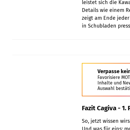
leistet sich die Kaw
Details wie einem R
zeigt am Ende jeder
in Schubladen presse
Verpasse kei
Favorisiere MO
Inhalte und Ne
Auswahl bestät
Fazit Cagiva - 1. 
So, jetzt wissen wir
Und was für eins: m