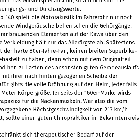
ich das Muskelspiel ausfällt, so ähnlich sind die
unigungs- und Durchzugswerte.
 140 spielt die Motorakustik im Fahrerohr nur noch
tosende Windgeräusche beherrschen die Gehörgänge.
heranbrausenden Elementen auf der Kawa über den
ne Verkleidung hält nur das Allerärgste ab. Spätestens
bst der harte 80er-Jahre-Fan, keinen breiten Superbike-
ebastelt zu haben, denn schon mit dem Originalteil
und her  zu Lasten des ansonsten guten Geradeauslaufs
t mit ihrer nach hinten gezogenen Scheibe den
für gibts die volle Dröhnung auf den Helm, jedenfalls
0 Meter Körpergröße. Jenseits der 160er-Marke wirds
trapaziös für die Nackenmuskeln. Wer also die vom
vorgegebene Höchstgeschwindigkeit von 213 km/h
, sollte einen guten Chiropraktiker im Bekanntenkreis
schränkt sich therapeutischer Bedarf auf den