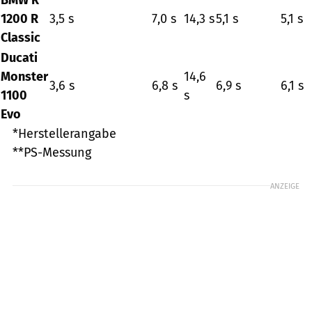
1200 R
3,5 s
7,0 s
14,3 s
5,1 s
5,1 s
Classic
Ducati
Monster
14,6
3,6 s
6,8 s
6,9 s
6,1 s
1100
s
Evo
*Herstellerangabe
**PS-Messung
ANZEIGE