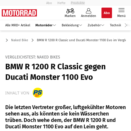
Abo
Hefte
Produkte
Abo
Marken
Anmelden
Menü
Alle MRD+ Artikel
Motorräder
Bekleidung
Zubehör
Technik
Re
er
Naked Bike
BMW R 1200 R Classic und Ducati Monster 1100 Evo im Vergleic
VERGLEICHSTEST: NAKED BIKES
BMW R 1200 R Classic gegen
Ducati Monster 1100 Evo
INHALT VON
Die letzten Vertreter großer, luftgekühlter Motoren
sehen aus, als könnten sie kein Wässerchen
trüben. Doch wehe dem, der BMW R 1200 R und
Ducati Monster 1100 Evo auf den Leim geht.