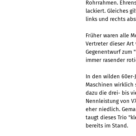
Rohrrahmen. Ehrensa
lackiert. Gleiches g
links und rechts ab
Früher waren alle M
Vertreter dieser Art 
Gegenentwurf zum "h
immer rasender rotie
In den wilden 60er-
Maschinen wirklich 
dazu die drei- bis v
Nennleistung von V7
eher niedlich. Gemac
taugt dieses Trio "k
bereits im Stand.