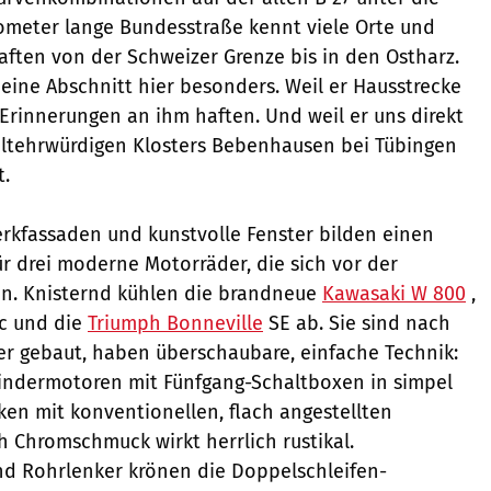
lometer lange Bundesstraße kennt viele Orte und
ften von der Schweizer Grenze bis in den Ostharz.
 eine Abschnitt hier besonders. Weil er Hausstrecke
e Erinnerungen an ihm haften. Und weil er uns direkt
ltehrwürdigen Klosters Bebenhausen bei Tübingen
t.
rkfassaden und kunstvolle Fenster bilden einen
 drei moderne Motorräder, die sich vor der
en. Knisternd kühlen die brandneue
Kawasaki W 800
,
ic und die
Triumph Bonneville
SE ab. Sie sind nach
er gebaut, haben überschaubare, einfache Technik:
lindermotoren mit Fünfgang-Schaltboxen in simpel
ken mit konventionellen, flach angestellten
h Chromschmuck wirkt herrlich rustikal.
d Rohrlenker krönen die Doppelschleifen-