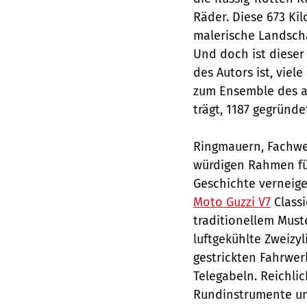
Räder. Diese 673 Ki
malerische Landscha
Und doch ist dieser
des Autors ist, viel
zum Ensemble des a
trägt, 1187 gegründe
Ringmauern, Fachwe
würdigen Rahmen für
Geschichte verneig
Moto Guzzi V7
Class
traditionellem Must
luftgekühlte Zweizy
gestrickten Fahrwer
Telegabeln. Reichlic
Rundinstrumente un