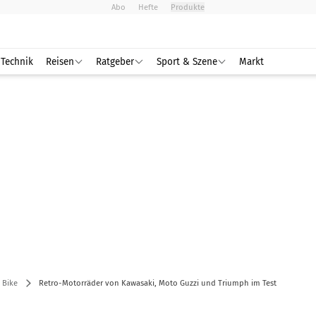
Abo
Hefte
Produkte
Technik
Reisen
Ratgeber
Sport & Szene
Markt
 Bike
Retro-Motorräder von Kawasaki, Moto Guzzi und Triumph im Test