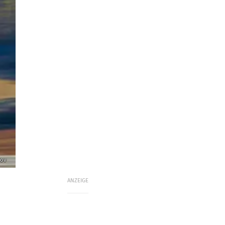
lov
ANZEIGE