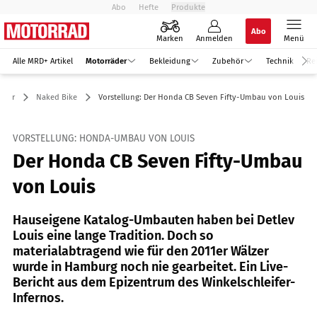
Abo
Hefte
Produkte
Abo
Marken
Anmelden
Menü
Alle MRD+ Artikel
Motorräder
Bekleidung
Zubehör
Technik
Re
äder
Naked Bike
Vorstellung: Der Honda CB Seven Fifty-Umbau von Louis
VORSTELLUNG: HONDA-UMBAU VON LOUIS
Der Honda CB Seven Fifty-Umbau
von Louis
Hauseigene Katalog-Umbauten haben bei Detlev
Louis eine lange Tradition. Doch so
materialabtragend wie für den 2011er Wälzer
wurde in Hamburg noch nie gearbeitet. Ein Live-
Bericht aus dem Epizentrum des Winkelschleifer-
Infernos.