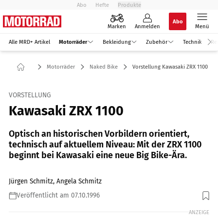
Abo
Hefte
Produkte
Abo
Marken
Anmelden
Menü
Alle MRD+ Artikel
Motorräder
Bekleidung
Zubehör
Technik
Re
Motorräder
Naked Bike
Vorstellung Kawasaki ZRX 1100
VORSTELLUNG
Kawasaki ZRX 1100
Optisch an historischen Vorbildern orientiert,
technisch auf aktuellem Niveau: Mit der ZRX 1100
beginnt bei Kawasaki eine neue Big Bike-Ära.
Jürgen Schmitz, Angela Schmitz
Veröffentlicht am 07.10.1996
ANZEIGE