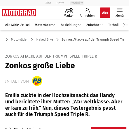
Abo
Hefte
Produkte
Abo
Marken
Anmelden
Menü
Alle MRD+ Artikel
Motorräder
Bekleidung
Zubehör
Technik
Re
Motorräder
Naked Bike
Zonkos Attacke auf der Triumph Speed Triple
ZONKOS ATTACKE AUF DER TRIUMPH SPEED TRIPLE R
Zonkos große Liebe
INHALT VON
Emilia zückte in der Hochzeitsnacht das Handy
und berichtete ihrer Mutter: „War weltklasse. Aber
er kam zu früh.“ Nun, dieses Testergebnis passt
auch für die Triumph Speed Triple R.