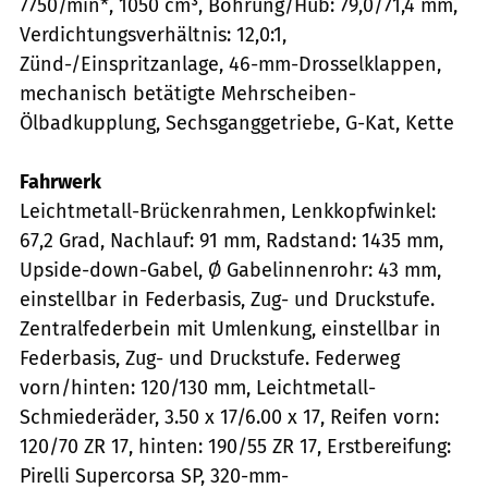
7750/min*, 1050 cm³, Bohrung/Hub: 79,0/71,4 mm,
Verdichtungsverhältnis: 12,0:1,
Zünd-/Einspritzanlage, 46-mm-Drosselklappen,
mechanisch betätigte Mehrscheiben-
Ölbadkupplung, Sechsganggetriebe, G-Kat, Kette
Fahrwerk
Leichtmetall-Brückenrahmen, Lenkkopfwinkel:
67,2 Grad, Nachlauf: 91 mm, Radstand: 1435 mm,
Upside-down-Gabel, Ø Gabelinnenrohr: 43 mm,
einstellbar in Federbasis, Zug- und Druckstufe.
Zentralfederbein mit Umlenkung, einstellbar in
Federbasis, Zug- und Druckstufe. Federweg
vorn/hinten: 120/130 mm, Leichtmetall-
Schmiederäder, 3.50 x 17/6.00 x 17, Reifen vorn:
120/70 ZR 17, hinten: 190/55 ZR 17, Erstbereifung:
Pirelli Super­corsa SP, 320-mm-