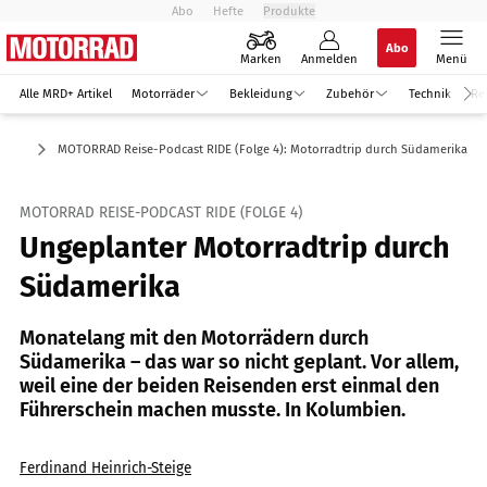
Abo
Hefte
Produkte
Abo
Marken
Anmelden
Menü
Alle MRD+ Artikel
Motorräder
Bekleidung
Zubehör
Technik
Re
MOTORRAD Reise-Podcast RIDE (Folge 4): Motorradtrip durch Südamerika
MOTORRAD REISE-PODCAST RIDE (FOLGE 4)
Ungeplanter Motorradtrip durch
Südamerika
Monatelang mit den Motorrädern durch
Südamerika – das war so nicht geplant. Vor allem,
weil eine der beiden Reisenden erst einmal den
Führerschein machen musste. In Kolumbien.
Ferdinand Heinrich-Steige