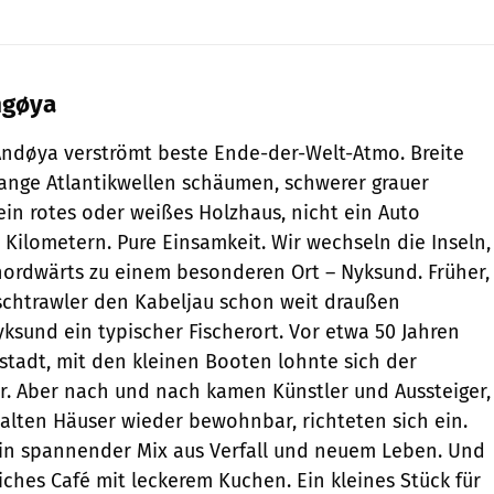
ngøya
Andøya verströmt beste Ende-der-Welt-Atmo. Breite
ange Atlantikwellen schäumen, schwerer grauer
ein rotes oder weißes Holzhaus, nicht ein Auto
 Kilometern. Pure Einsamkeit. Wir wechseln die Inseln,
nordwärts zu einem besonderen Ort – Nyksund. Früher,
schtrawler den Kabeljau schon weit draußen
ksund ein typischer Fischerort. Vor etwa 50 Jahren
rstadt, mit den kleinen Booten lohnte sich der
r. Aber nach und nach kamen Künstler und Aussteiger,
alten Häuser wieder bewohnbar, richteten sich ein.
ein spannender Mix aus Verfall und neuem Leben. Und
iches Café mit leckerem Kuchen. Ein kleines Stück für