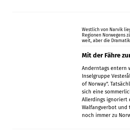
Westlich von Narvik li
Regionen Norwegens zäh
weit, aber die Dramatik 
Mit der Fähre zu
Anderntags entern w
Inselgruppe Vesterå
of Norway". Tatsäch
sich eine sommerlic
Allerdings ignorier
Walfangverbot und t
noch immer zu Nor