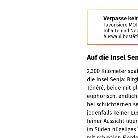
Verpasse kei
Favorisiere MO
Inhalte und Ne
Auswahl bestät
Auf die Insel Se
2.300 Kilometer spä
die Insel Senja: Bir
Ténéré, beide mit p
euphorisch, endlich
bei schüchternen se
jedenfalls keiner Lu
feiner Aussicht über
im Süden hügeliges 
mit schmalen Fjorde