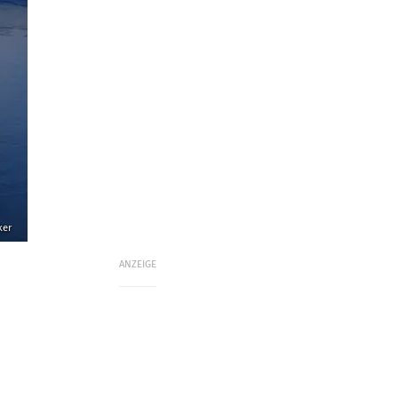
ker
ANZEIGE