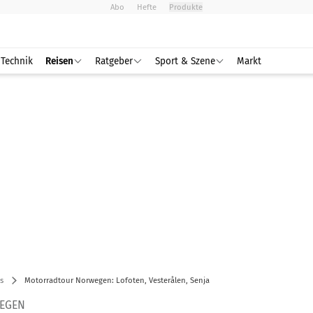
Abo
Hefte
Produkte
Technik
Reisen
Ratgeber
Sport & Szene
Markt
s
Motorradtour Norwegen: Lofoten, Vesterålen, Senja
EGEN