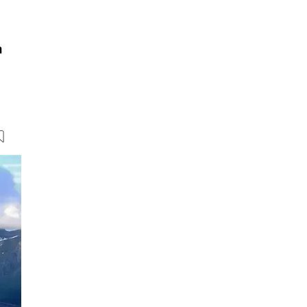
h
16 Bilder