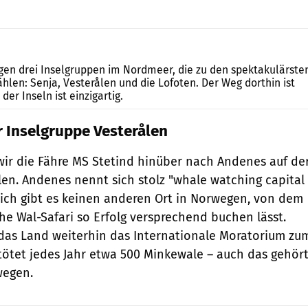
Jo Deleker
egen drei Inselgruppen im Nordmeer, die zu den spektakulärste
len: Senja, Vesterålen und die Lofoten. Der Weg dorthin ist
der Inseln ist einzigartig.
r Inselgruppe Vesterålen
ir die Fähre MS Stetind hinüber nach Andenes auf de
len. Andenes nennt sich stolz "whale watching capital
lich gibt es keinen anderen Ort in Norwegen, von dem
he Wal-Safari so Erfolg versprechend buchen lässt.
t das Land weiterhin das Internationale Moratorium zu
ötet jedes Jahr etwa 500 Minkewale – auch das gehör
wegen.