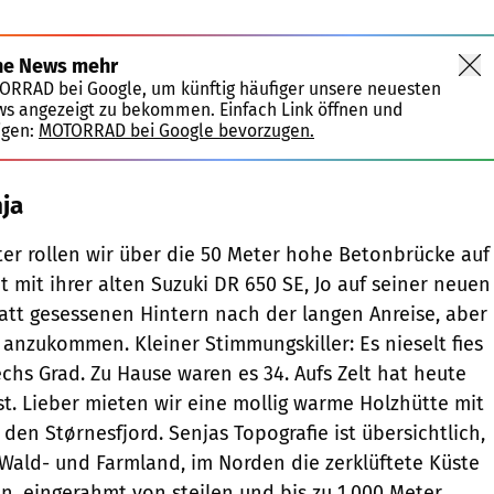
ne News mehr
TORRAD bei Google, um künftig häufiger unsere neuesten
ws angezeigt zu bekommen. Einfach Link öffnen und
igen:
MOTORRAD bei Google bevorzugen.
nja
ter rollen wir über die 50 Meter hohe Betonbrücke auf
git mit ihrer alten Suzuki DR 650 SE, Jo auf seiner neuen
latt gesessenen Hintern nach der langen Anreise, aber
 anzukommen. Kleiner Stimmungskiller: Es nieselt fies
chs Grad. Zu Hause waren es 34. Aufs Zelt hat heute
st. Lieber mieten wir eine mollig warme Holzhütte mit
 den Størnesfjord. Senjas Topografie ist übersichtlich,
Wald- und Farmland, im Norden die zerklüftete Küste
n, eingerahmt von steilen und bis zu 1.000 Meter