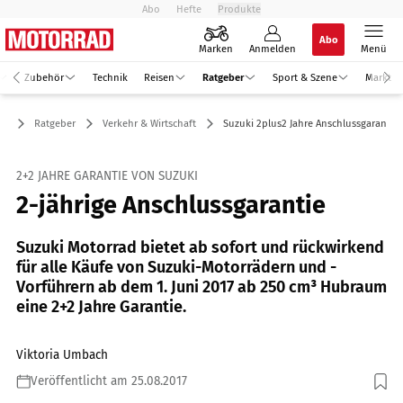
Abo
Hefte
Produkte
Abo
Marken
Anmelden
Menü
Zubehör
Technik
Reisen
Ratgeber
Sport & Szene
Markt
Ratgeber
Verkehr & Wirtschaft
Suzuki 2plus2 Jahre Anschlussgarantie
2+2 JAHRE GARANTIE VON SUZUKI
2-jährige Anschlussgarantie
Suzuki Motorrad bietet ab sofort und rückwirkend
für alle Käufe von Suzuki-Motorrädern und -
Vorführern ab dem 1. Juni 2017 ab 250 cm³ Hubraum
eine 2+2 Jahre Garantie.
Viktoria Umbach
Veröffentlicht am 25.08.2017
Foto: Foto: Suzuki