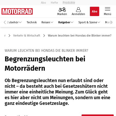
Abo
Hefte
Produkte
Abo
Marken
Anmelden
Menü
Zubehör
Technik
Reisen
Ratgeber
Sport & Szene
Markt
eber
Verkehr & Wirtschaft
Warum leuchten bei Hondas die Blinker immer?
WARUM LEUCHTEN BEI HONDAS DIE BLINKER IMMER?
Begrenzungsleuchten bei
Motorrädern
Ob Begrenzungsleuchten nun erlaubt sind oder
nicht – da besteht auch bei Gesetzeshütern nicht
immer eine einheitliche Meinung. Zum Glück geht
es hier aber nicht um Meinungen, sondern um eine
ganz eindeutige Gesetzeslage.