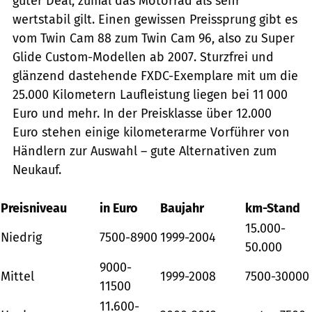
guter Deal, zumal das Motorrad als sehr
wertstabil gilt. Einen gewissen Preissprung gibt es
vom Twin Cam 88 zum Twin Cam 96, also zu Super
Glide Custom-Modellen ab 2007. Sturzfrei und
glänzend dastehende FXDC-Exemplare mit um die
25.000 Kilometern Laufleistung liegen bei 11 000
Euro und mehr. In der Preisklasse über 12.000
Euro stehen einige kilometerarme Vorführer von
Händlern zur Auswahl – gute Alternativen zum
Neukauf.
Preisniveau
in Euro
Baujahr
km-Stand
15.000-
Niedrig
7500-8900
1999-2004
50.000
9000-
Mittel
1999-2008
7500-30000
11500
11.600-