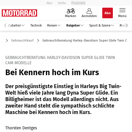
Abo
Hefte
Produkte
Abo
Marken
Anmelden
Menü
Zubehör
Technik
Reisen
Ratgeber
Sport & Szene
Markt
er
Gebrauchtkauf
Gebrauchtberatung Harley-Davidson Super Glide Twin Cam
GEBRAUCHTBERATUNG HARLEY-DAVIDSON SUPER GLIDE TWIN
CAM-MODELLE
Bei Kennern hoch im Kurs
Der preisgünstigste Einstieg in Harleys Big Twin-
Welt hieß viele Jahre lang Dyna Super ­Glide. Ein
Billigheimer ist das Modell allerdings nicht. Aus
zweiter Hand steht die sympathisch schlichte
Maschine bei Kennern hoch im Kurs.
Thorsten Dentges