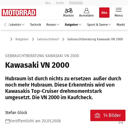
Abo
Hefte
Produkte
Abo
Marken
Anmelden
Menü
Zubehör
Technik
Reisen
Ratgeber
Sport & Szene
Markt
Ratgeber
Gebrauchtkauf
Gebrauchtberatung Kawasaki VN 2000
GEBRAUCHTBERATUNG KAWASAKI VN 2000
Kawasaki VN 2000
Hubraum ist durch nichts zu ersetzen  außer durch
noch mehr Hubraum. Diese Erkenntnis wird von
Kawasakis Top-Cruiser drehmomentstark
umgesetzt. Die VN 2000 im Kaufcheck.
Stefan Glück
14 Bilder
Veröffentlicht am 20.05.2008
Foto: Kawasaki