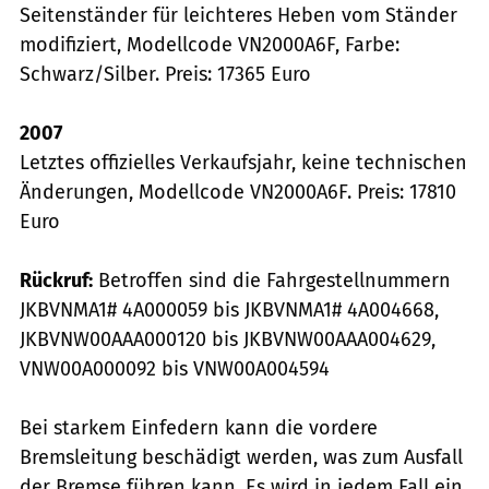
Seitenständer für leichteres Heben vom Ständer
modifiziert, Modellcode VN2000A6F, Farbe:
Schwarz/Silber. Preis: 17365 Euro
2007
Letztes offizielles Verkaufsjahr, keine technischen
Änderungen, Modellcode VN2000A6F. Preis: 17810
Euro
Rückruf:
Betroffen sind die Fahrgestellnummern
JKBVNMA1# 4A000059 bis JKBVNMA1# 4A004668,
JKBVNW00AAA000120 bis JKBVNW00AAA004629,
VNW00A000092 bis VNW00A004594
Bei starkem Einfedern kann die vordere
Bremsleitung beschädigt werden, was zum Ausfall
der Bremse führen kann. Es wird in jedem Fall ein