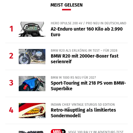
MEIST GELESEN
HERO XPULSE 200 4V / PRO NEU IN DEUTSCHLAND
1
A2-Enduro unter 160 Kilo ab 2.990
Euro
BMW R20 ALS ERLKÖNIG IM TEST – FÜR 2028
2
BMW R20 mit 2000er-Boxer fast
serienreif
BMW M 1000 RS NEU FÜR 2027
3
Sport-Touring mit 218 PS vom BMW-
Superbike
INDIAN CHIEF VINTAGE STURGIS SD EDITION
4
Retro-Häuptling als limitiertes
Sondermodell
VOGE 300 RALLY IM ADVENTURE-TEST