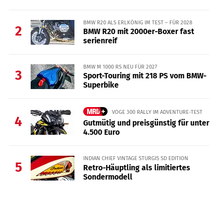
BMW R20 ALS ERLKÖNIG IM TEST – FÜR 2028
2
BMW R20 mit 2000er-Boxer fast
serienreif
BMW M 1000 RS NEU FÜR 2027
3
Sport-Touring mit 218 PS vom BMW-
Superbike
VOGE 300 RALLY IM ADVENTURE-TEST
4
Gutmütig und preisgünstig für unter
4.500 Euro
INDIAN CHIEF VINTAGE STURGIS SD EDITION
5
Retro-Häuptling als limitiertes
Sondermodell