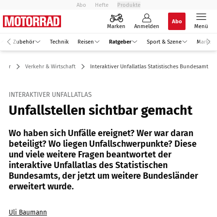
Abo
Hefte
Produkte
Abo
Marken
Anmelden
Menü
Zubehör
Technik
Reisen
Ratgeber
Sport & Szene
Markt
eber
Verkehr & Wirtschaft
Interaktiver Unfallatlas Statistisches Bundesamt
INTERAKTIVER UNFALLATLAS
Unfallstellen sichtbar gemacht
Wo haben sich Unfälle ereignet? Wer war daran
beteiligt? Wo liegen Unfallschwerpunkte? Diese
und viele weitere Fragen beantwortet der
interaktive Unfallatlas des Statistischen
Bundesamts, der jetzt um weitere Bundesländer
erweitert wurde.
Uli Baumann