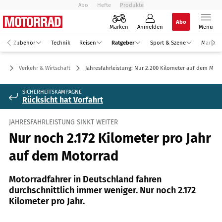
Abo
Hefte
Produkte
Abo
Marken
Anmelden
Menü
Zubehör
Technik
Reisen
Ratgeber
Sport & Szene
Markt
er
Verkehr & Wirtschaft
Jahresfahrleistung: Nur 2.200 Kilometer auf dem Mot
SICHERHEITSKAMPAGNE
Rücksicht hat Vorfahrt
JAHRESFAHRLEISTUNG SINKT WEITER
Nur noch 2.172 Kilometer pro Jahr
auf dem Motorrad
Motorradfahrer in Deutschland fahren
durchschnittlich immer weniger. Nur noch 2.172
Kilometer pro Jahr.