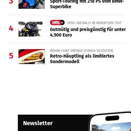
3
Sport-Touring mit 218 PS vom BMW-
Superbike
VOGE 300 RALLY IM ADVENTURE-TEST
4
Gutmütig und preisgünstig für unter
4.500 Euro
INDIAN CHIEF VINTAGE STURGIS SD EDITION
5
Retro-Häuptling als limitiertes
Sondermodell
Newsletter