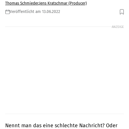
Thomas Schmieder
,
Jens Kratschmar (Producer)
Veröffentlicht am 13.06.2022
Foto: tysonjopson.com, Rossen Gagolov, Achim Steinmacher
ANZEIGE
Nennt man das eine schlechte Nachricht? Oder