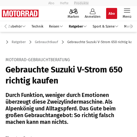
Abo
Hefte
Produkte
Abo
Marken
Anmelden
Menü
Zubehör
Technik
Reisen
Ratgeber
Sport & Szene
Markt
Ratgeber
Gebrauchtkauf
Gebrauchte Suzuki V-Strom 650 richtig kauf
MOTORRAD-GEBRAUCHTBERATUNG
Gebrauchte Suzuki V-Strom 650
richtig kaufen
Durch Funktion, weniger durch Emotionen
überzeugt diese Zweizylindermaschine. Als
Alpenkönig und Alltagspferd. Das Gute beim
großen Gebrauchtangebot: So richtig falsch
machen kann man nichts.