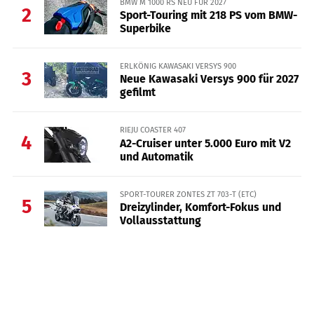
BMW M 1000 RS NEU FÜR 2027
2
Sport-Touring mit 218 PS vom BMW-
Superbike
ERLKÖNIG KAWASAKI VERSYS 900
3
Neue Kawasaki Versys 900 für 2027
gefilmt
RIEJU COASTER 407
4
A2-Cruiser unter 5.000 Euro mit V2
und Automatik
SPORT-TOURER ZONTES ZT 703-T (ETC)
5
Dreizylinder, Komfort-Fokus und
Vollausstattung