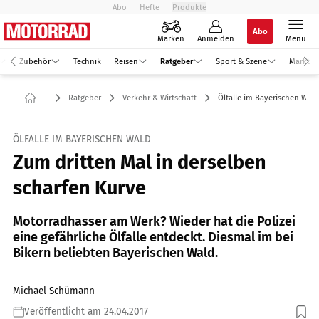
Abo
Hefte
Produkte
Abo
Marken
Anmelden
Menü
Zubehör
Technik
Reisen
Ratgeber
Sport & Szene
Markt
Ratgeber
Verkehr & Wirtschaft
Ölfalle im Bayerischen Wald
ÖLFALLE IM BAYERISCHEN WALD
Zum dritten Mal in derselben
scharfen Kurve
Motorradhasser am Werk? Wieder hat die Polizei
eine gefährliche Ölfalle entdeckt. Diesmal im bei
Bikern beliebten Bayerischen Wald.
Michael Schümann
Veröffentlicht am 24.04.2017