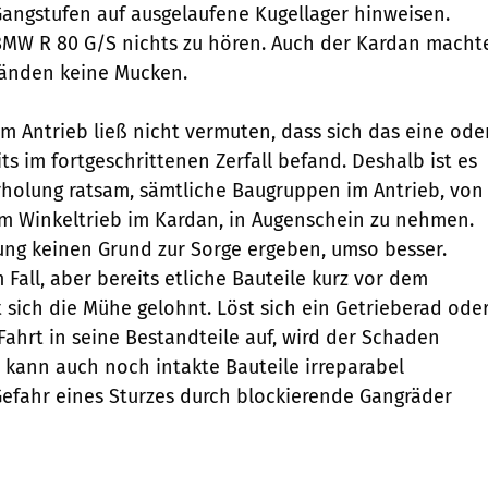
Gang­stufen auf ausgelaufene Kugellager hinweisen.
BMW R 80 G/S nichts zu hören. Auch der Kardan macht
tänden keine Mucken.
em Antrieb ließ nicht vermuten, dass sich das eine ode
ts im fortgeschrittenen Zerfall befand. Deshalb ist es
holung ratsam, sämtliche Baugruppen im Antrieb, von
m Winkeltrieb im Kardan, in Augenschein zu nehmen.
fung keinen Grund zur Sorge ergeben, umso besser.
 Fall, aber bereits etliche Bauteile kurz vor dem
t sich die Mühe gelohnt. Löst sich ein Getrieberad ode
ahrt in seine ­Bestandteile auf, wird der Schaden
 kann auch noch intakte ­Bauteile irreparabel
Gefahr eines Sturzes durch blockierende Gangräder