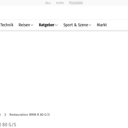
Abo
Hefte
Produkte
Technik
Reisen
Ratgeber
Sport & Szene
Markt
t
Restauration BMW R 80 G/S
 80 G/S