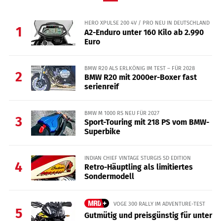
HERO XPULSE 200 4V / PRO NEU IN DEUTSCHLAND
1
A2-Enduro unter 160 Kilo ab 2.990
Euro
BMW R20 ALS ERLKÖNIG IM TEST – FÜR 2028
2
BMW R20 mit 2000er-Boxer fast
serienreif
BMW M 1000 RS NEU FÜR 2027
3
Sport-Touring mit 218 PS vom BMW-
Superbike
INDIAN CHIEF VINTAGE STURGIS SD EDITION
4
Retro-Häuptling als limitiertes
Sondermodell
VOGE 300 RALLY IM ADVENTURE-TEST
5
Gutmütig und preisgünstig für unter