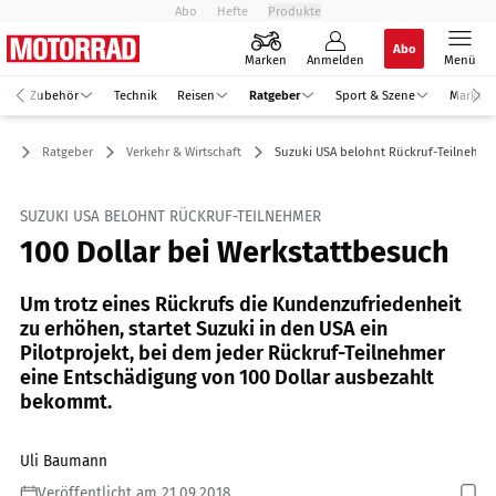
Abo
Hefte
Produkte
Abo
Marken
Anmelden
Menü
Zubehör
Technik
Reisen
Ratgeber
Sport & Szene
Markt
Ratgeber
Verkehr & Wirtschaft
Suzuki USA belohnt Rückruf-Teilnehme
SUZUKI USA BELOHNT RÜCKRUF-TEILNEHMER
100 Dollar bei Werkstattbesuch
Um trotz eines Rückrufs die Kundenzufriedenheit
zu erhöhen, startet Suzuki in den USA ein
Pilotprojekt, bei dem jeder Rückruf-Teilnehmer
eine Entschädigung von 100 Dollar ausbezahlt
bekommt.
Uli Baumann
Veröffentlicht am 21.09.2018