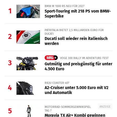
BMW M 1000 RS NEU FÜR 2027
1
Sport-Touring mit 218 PS vom BMW-
Superbike
PATRITALIA BIETET 2,5 MILLIARDEN EURO FÜR
DUCATI
2
Ducati soll wieder rein italienisch
werden
VOGE 300 RALLY IM ADVENTURE-TEST
3
Gutmütig und preisgünstig für unter
4.500 Euro
RIEJU COASTER 407
4
A2-Cruiser unter 5.000 Euro mit V2
und Automatik
ANZEIGE
MOTORRAD-SOMMERGEWINNSPIEL
5
TAG 7
Moravia TX Air+ Kombi gewinnen