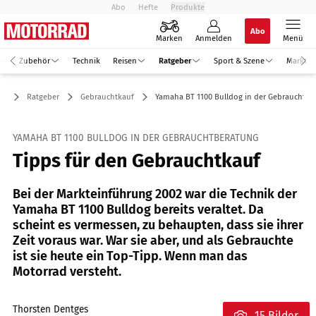
Abo
Hefte
Produkte
Abo
Marken
Anmelden
Menü
Zubehör
Technik
Reisen
Ratgeber
Sport & Szene
Markt
Ratgeber
Gebrauchtkauf
Yamaha BT 1100 Bulldog in der Gebrauchtbe
YAMAHA BT 1100 BULLDOG IN DER GEBRAUCHTBERATUNG
Tipps für den Gebrauchtkauf
Bei der Markteinführung 2002 war die Technik der
Yamaha BT 1100 Bulldog bereits veraltet. Da
scheint es vermessen, zu behaupten, dass sie ihrer
Zeit voraus war. War sie aber, und als Gebrauchte
ist sie heute ein Top-Tipp. Wenn man das
Motorrad versteht.
Thorsten Dentges
15 Bilder