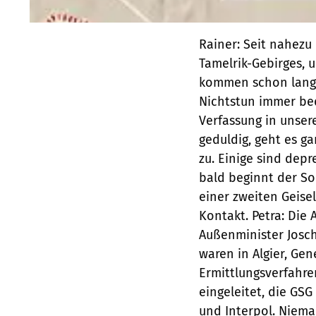
Rainer: Seit nahezu drei Monaten sitzen wir nun in den Felslöchern des Tamelrik-Gebirges, und es bewegt sich nichts. Die Suchhubschrauber kommen schon lange nicht mehr, das Essen wird knapper und das Nichtstun immer bedrückender. Wir dösen nur noch vor uns hin. Die Verfassung in unserer Gruppe ist unterschiedlich. Mir, von Natur aus eher geduldig, geht es ganz gut, anderen setzt unsere Gefangenschaft ziemlich zu. Einige sind depressiv. Die Hitze wird immer extremer. Es ist fast Mai, bald beginnt der Sommer. Vor einiger Zeit ist der Chef der Entführer mit einer zweiten Geiselgruppe verschwunden, hält nur noch per Funk Kontakt. Petra: Die Angelegenheit hat inzwischen höchste Ebenen erreicht. Außenminister Joschka Fischer und Bundesinnenminister Otto Schily waren in Algier, Generalbundesanwalt Kay Nehm hat ein Ermittlungsverfahren gegen eine unbekannte terroristische Vereinigung eingeleitet, die GSG 9 liegt in Algier in Bereitschaft sowie Beamte vom BKA und Interpol. Niemand hätte so etwas je erwartet! Man vermutet eine gewaltige Logistik hinter dem Ganzen. Es sind mittlerweile 31 Personen samt Fahrzeugen verschwunden. 15 Deutsche, zehn Österreicher, vier Schweizer, ein Schwede und ein Niederländer. Und die zu verstecken und zu versorgen ist in der Sahara nicht so einfach. Man ist jetzt überzeugt davon, dass die Verschwundenen leben. Aber es gibt nach wie vor kein Bekennerschreiben. Rainer: Am 13.5.03 versetzt ein Funkspruch und eine Radiomeldung unsere Bewacher in Euphorie: Die anderen 17 Geiseln wären frei. Sie beglückwünschen uns, in drei bis vier Tagen sei sicher auch für uns alles vorbei. Unsere Gruppe ist in Hochstimmung. Nur Martin und ich bleiben skeptisch. Wir glauben, erst wenn die Mudjas ohne uns am Horizont verschwinden, sind wir wirklich frei. Das Versteck müssen wir nun eilends räumen und zum verbliebenen Rest der Truppe stoßen. Nach vier Tagen wilder Pistenfahrt treffen wir den Emir (Kommandanten) im Erg Issouane, nördlich der Gräberpiste. Was wir erfahren, ist desillusionierend: Nicht Verhandlungen hatten unsere Leidensgenossen erlöst, sondern das algerische Militär. Die Geiseln waren unverletzt geblieben, aber einige der Mudjas dabei um-gekommen. Jetzt wird es gefährlich, die Entführer sind nun auf der Flucht. Auf mehrere Pick-ups verteilt, wird ein neues Versteck gesucht. Petra: Inzwischen kümmert sich in Deutschland auch die Kripo um die Sache. Zweimal pro Woche kommen sie vorbei, sind ganz rührend. Mit ihnen wird alles besser. Ich habe endlich Ansprechpartner. Das bislang zuständige Auswärtige Amt rückte freiwillig nicht eine Silbe raus. Die Beamten helfen mir auch, so banale Dinge wie Rainers Arbeitssituation, die Kranken- und Rentenversicherung zu regeln. Die Fehlzeiten werden ja immer länger, und außerdem weiß keiner, in welchem Zustand er zurückko