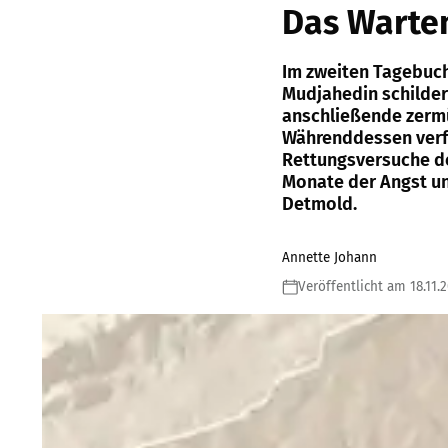
Das Warte
Im zweiten Tagebuch
Mudjahedin schildert
anschließende zermü
Währenddessen verfo
Rettungsversuche de
Monate der Angst und
Detmold.
Annette Johann
Veröffentlicht am 18.11.