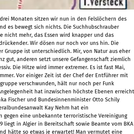
mmt... Gott sei Dank verhält sich Rainers Arbeitgeber äußerst fair.Rainer: Nach einigen Tagen finden wir einen kleinen und steilen Dünenkessel, der nur von der Luft einsehbar ist. Per Funk ordern die Mudjas Lebensmittel und Ersatzteile, die wenig später  vermutlich von Mitgliedern der Unterstützerszene  gebracht werden. Die Entführer sind gut organisiert. Bereits auf dem Weg hierher haben wir Depots mit Kraftstoff und Nahrung passiert. Wir bleiben fünf Tage, um die heruntergekommenen und von Unfällen ramponierten Autos zu reparieren. Da Araber erst schrauben, wenn richtig was kaputt ist, gibt es regelmäßig Pannen. Zum Zeitvertreib helfen wir dabei. Fehlt irgendwo ein Bohrloch, wird es kurzerhand mit der Kalaschnikow hineingeschossen. Die Hitze ist schlimm. Wir haben nur eine seitlich an einem der Toyotas befestigte Plane, unter der wir dicht gedrängt wie Ölsardinen hocken. Das Wasser wird in 200-Liter-Fässern transportiert, die vorher Treibstoff, Öl oder Chemikalien enthielten, was sich auf den Geschmack nicht immer positiv auswirkt. Eine der mitgefangenen Frauen stellt die Frage, ob man das denn trinken könne, das sei doch gesundheitsschädlich. Lass es, antworte ich ihr, dann bist du morgen verdurstet, oder trink es, dann bekommst du vielleicht in 30 Jahren Krebs.Petra: Wir haben einen Termin beim Auswärtigen Amt! Ich er-warte mir nicht allzu viel davon. Dennoch bereite ich mich auf den Tag so gut es geht vor. Wir erfahren, die Zusammenarbeit mit den Algeriern verlaufe gut, jeder gebe sein Möglichstes. Aber es sei viel Fingerspitzengefühl nötig, um nicht auf Granit zu beißen. Auch wenn wir ausgebildete Geiselbefreiungsteams wie die GSG 9 hätten. Aus dem Angehörigenkreis bin ich die Einzige, die jemals in Algerien war und sich die Zusammenarbeit mit afrikanischen Behörden halbwegs vorstellen kann. Rainer: Endlich brechen wir auf, fahren Richtung Nordwesten durch den Erg, queren erneut die Gräberpiste und passieren im Norden die Dünen des Erg Tifernine. Von dort geht es über die Piste von Bordj Omar Driss nach Amguid, Richtung Arak. Teilweise sind wir 36 Stunden ohne Pause unterwegs, tagsüber in der inzwischen gnadenlos stechenden Sonne. Das Tempo ist mörderisch, oft können wir uns auf den offenen Ladenflächen gerade noch festkrallen. Mehrfach überschlagen sich die Pick-ups, doch wie durch ein Wunder wird niemand ernsthaft verletzt. Ganz schlimm wird es, wenn die Mudjas Gazellen sehen. Gazellenfleisch schmeckt herrlich, wie Reh. Mit bis zu 100 km/h rasen dann selbst sonst besonnene Fahrer mit uns durchs Gelände, feuern wild, bis das Tier erlegt ist.Petra: Die Presse hat nun endgültig Witterung aufgenommen und Reporter in Illizi stationiert. Da sie kaum Informationen kriegen, kursieren bald immer dreistere Spekulationen. Bei allgemeinen Dingen kann ich das wegstecken. Aber wenn in Lokalsendern und -blättern nun wildfremde Menschen irgendeinen Schwachsinn über Rainer erzählen, gehen mir mitunter die Nerven durch. Am 16.5.03 werden wir erneut nach Berlin ein-geladen. Die Atmosphäre ist entspannter als beim letzten Mal. Ich vertraue allmählich, dass alles Menschenmögliche getan wird, um unsere Leute da rauszuholen. Abends schreibe ich einen Brief an den algerischen Staatspräsidenten Abdelaziz Bouteflika, danke ihm für die Zusammenarbeit mit Deutschland, drücke ihm mein Vertrauen und meine Hoffnung aus. Vielleicht hilft es. Inzwischen wird noch ein weiterer Deutscher vermisst. Klaus Bockelmann, Archäologe. Ich ver-suche, mit arabischer Ruhe durchzuhalten. Sonderbarerweise bin ich überzeugt, dass die Geiseln nicht misshandelt werden. Vergangene Entführungen wie im Jemen haben das gezeigt. Ich weiß, Rainer lebt und ist in Krisensituationen stark. Das macht auch mich stark! Er ist jede Sekunde bei mir, wir sind eins. Rainer: Nach einigen Tagen erreichen wir eine Wasserstelle in den Mouydir Bergen, nördlich von Arak. Doch rundum liegt Kamelkot, das Wasser ist von Urin verunreinigt. Hassan, mit 72 der Älteste, versichert, im Koran stehe, Kamel-Urin sei gesund... Vielleicht zum Warzen einreiben, aber zum Trinken? Zwei Tage später ziehen wir zu Fuß eine Stunde weiter zu drei wunderschönen Seen. Paradies nennen wir diesen Ort, wo wir drei Wochen bleiben werden. Es gibt Wasser ohne Ende, wir können sogar baden. Außerdem sind wir außer Sichtweite der Mudjas und dürfen uns frei bewegen. Nur zu den Mahlzeiten kommen wir zusammen, finden nach über drei Monaten endlich fast so etwas wie Privatsphäre. Wie sehr haben wir uns danach gesehnt! Jeder döst in irgendeiner Ecke, bis zu 16 Stunden am Tag. Allerdings gibt es giftige Hornvipern. Ihre Spuren sind morgens manchmal 20 bis 30 Zentimeter neben dem Kopfende des Schlafsacks zu sehen. In drei Wochen erschlagen wir neun Stück. Doch da wir nicht auf dem Speiseplan der Vipern stehen, besteht nur dann Gefahr, wenn man auf eine tritt oder schlägt. Aber vermutlich berührt uns ohnehin nicht mehr allzu viel.Petra: Am 13.5.03 meldet sich um 21 Uhr plötzlich die Kripo Bielefeld. In Algerien sei es zu einer Geiselbefreiung gekommen. Aber nicht alle seien frei. Ob sie noch vorbeikommen dürften? Selbstverständlich. Ruhe bewahren! Es fühlt sich nicht so an, als ob Rainer dabei wäre. Sie bestätigen es bei ihrem Eintreffen. Es habe zwei Gruppen gegeben, und eine sei vom Militär befreit worden. Sämtliche Geiseln leben. Ein Beamter übernachtet hier. Keiner weiß, was in den nächsten Stunden passieren wird. Ab jetzt herrscht Nachrichtensperre  keine Infos, selbst an nächste Angehörige nicht mehr. Am nächsten Morgen ist es die Top-Meldung im Radio, die befreiten öster-reichischen Ex-Geiseln texteten es euphorisch in die Mikros am Flughafen, alle seien frei. Leider nur alle Österreicher. Das Telefon bimmelt sich heiß  endlose Anrufe und Glückwünsche muss ich zurückweisen, nein, Rainer ist nicht dabei. Trotz Nachrichtensperre informiere ich jetzt die nächsten Angehörigen. Rainer: Die Mudjas waren einkaufen. Neben Kleidung und Lebensmitteln bringen sie eine große Flasche Parfüm für jede der Frauen mit. Rührend! Bei den westlichen Klamotten ver-muten wir, dass es der »Nachlass« der befreiten Geiseln ist. Ein Kamel wird erlegt, wodurch sich die Versorgungslage nochmals erheblich verbessert. Nur unser Vegetarier fühlt sich schwach, weil er sogar Nudeln und Reis ablehnt, die mit dem Fleisch gekocht wurden. Schwer nachvollziehbare Prinzipien. Als bekennender Karottenhasser würde ich jetzt auch Möhren essen. Petra: 15.5.03. Der österreichischen Kronenzeitung verkauft der Expeditionsleiter Gerhard Wintersteller exklusiv die schrecklichen Erlebnisse der zehn österreichischen Geiseln unter der brennend heißen Wüstensonne, Michaela Joubert und Andreas Kiehlechner berichten ebenfalls über die Wochen in den Händen der Mudjahedin und ihre glückliche Befreiung. Es ist kaum auszuhalten. Am 16.5. werden wir nochmals ins Auswärtige Amt geladen. Die Angehörigen der befreiten Geiseln kommen nicht mehr. Außenminister Joschka Fischer berichtet von seinem letzten Besuch in Algier und von einem langen Gespräch mit Staatspräsident Abdelaziz Bouteflika. Erneut betonen sie die Be-hutsamkeit, mit der verhandelt werden müsse. Am folgenden Sonntag schreibe ich ein we