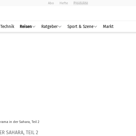
Abo
Hefte
Produkte
Technik
Reisen
Ratgeber
Sport & Szene
Markt
rama in der Sahara, Teil 2
R SAHARA, TEIL 2