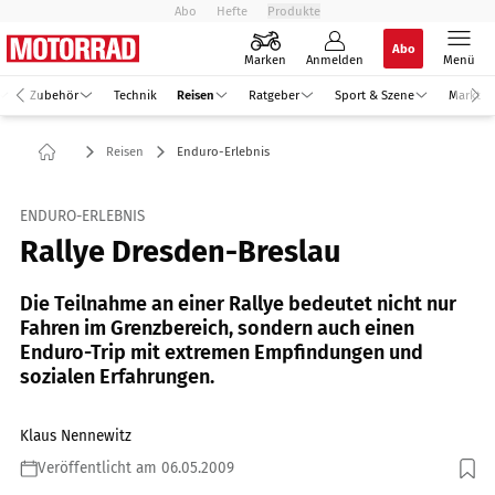
Abo
Hefte
Produkte
Abo
Marken
Anmelden
Menü
Zubehör
Technik
Reisen
Ratgeber
Sport & Szene
Markt
Reisen
Enduro-Erlebnis
ENDURO-ERLEBNIS
Rallye Dresden-Breslau
Die Teilnahme an einer Rallye bedeutet nicht nur
Fahren im Grenzbereich, sondern auch einen
Enduro-Trip mit extremen Empfindungen und
sozialen Erfahrungen.
Klaus Nennewitz
Veröffentlicht am 06.05.2009
Foto: Nennewitz