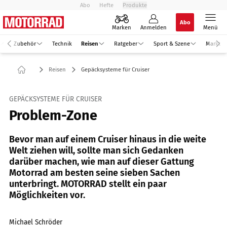
Abo
Hefte
Produkte
Abo
Marken
Anmelden
Menü
Zubehör
Technik
Reisen
Ratgeber
Sport & Szene
Markt
Reisen
Gepäcksysteme für Cruiser
GEPÄCKSYSTEME FÜR CRUISER
Problem-Zone
Bevor man auf einem Cruiser hinaus in die weite
Welt ziehen will, sollte man sich Gedanken
darüber machen, wie man auf dieser Gattung
Motorrad am besten seine sieben Sachen
unterbringt. MOTORRAD stellt ein paar
Möglichkeiten vor.
Michael Schröder