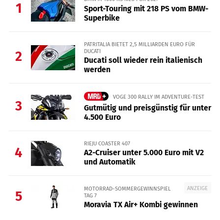
1
Sport-Touring mit 218 PS vom BMW-
Superbike
PATRITALIA BIETET 2,5 MILLIARDEN EURO FÜR
DUCATI
2
Ducati soll wieder rein italienisch
werden
VOGE 300 RALLY IM ADVENTURE-TEST
3
Gutmütig und preisgünstig für unter
4.500 Euro
RIEJU COASTER 407
4
A2-Cruiser unter 5.000 Euro mit V2
und Automatik
ANZEIGE
MOTORRAD-SOMMERGEWINNSPIEL
5
TAG 7
Moravia TX Air+ Kombi gewinnen