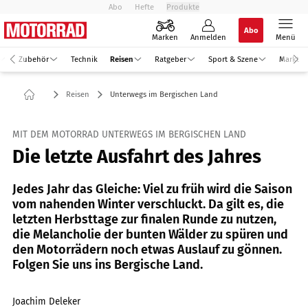
Abo
Hefte
Produkte
Abo
Marken
Anmelden
Menü
Zubehör
Technik
Reisen
Ratgeber
Sport & Szene
Markt
Reisen
Unterwegs im Bergischen Land
MIT DEM MOTORRAD UNTERWEGS IM BERGISCHEN LAND
Die letzte Ausfahrt des Jahres
Jedes Jahr das Gleiche: Viel zu früh wird die Saison
vom nahenden Winter verschluckt. Da gilt es, die
letzten Herbsttage zur finalen Runde zu nutzen,
die Melancholie der bunten Wälder zu spüren und
den Motorrädern noch etwas Auslauf zu gönnen.
Folgen Sie uns ins Bergische Land.
Joachim Deleker