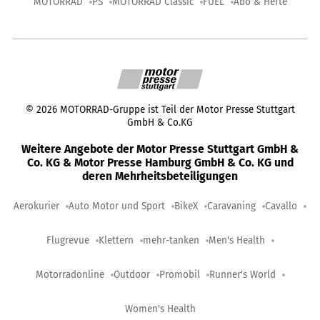
MOTORRAD
PS
MOTORRAD Classic
FUEL
Abo & Hefte
©
2026
MOTORRAD-Gruppe ist Teil der Motor Presse Stuttgart
GmbH & Co.KG
Weitere Angebote der Motor Presse Stuttgart GmbH &
Co. KG & Motor Presse Hamburg GmbH & Co. KG und
deren Mehrheitsbeteiligungen
Aerokurier
Auto Motor und Sport
BikeX
Caravaning
Cavallo
Flugrevue
Klettern
mehr-tanken
Men's Health
Motorradonline
Outdoor
Promobil
Runner's World
Women's Health