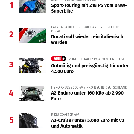
1
Sport-Touring mit 218 PS vom BMW-
Superbike
PATRITALIA BIETET 2,5 MILLIARDEN EURO FÜR
DUCATI
2
Ducati soll wieder rein italienisch
werden
VOGE 300 RALLY IM ADVENTURE-TEST
3
Gutmütig und preisgünstig für unter
4.500 Euro
HERO XPULSE 200 4V / PRO NEU IN DEUTSCHLAND
4
A2-Enduro unter 160 Kilo ab 2.990
Euro
RIEJU COASTER 407
5
A2-Cruiser unter 5.000 Euro mit V2
und Automatik