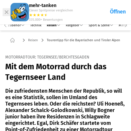
Abo
Hefte
Produkte
mehr-tanken
Clever Spritpreise vergleichen
Öffnen
Abo
★
★
★
★
★
★
Marken
Anmelden
Menü
335.000+
Bewertungen
Zubehör
Technik
Reisen
Ratgeber
Sport & Szene
Markt
Reisen
Tourentipp für die Bayerischen und Tiroler Alpen
MOTORRADTOUR: TEGERNSEE/BERCHTESGADEN
Mit dem Motorrad durch das
Tegernseer Land
Die zufriedensten Menschen der Republik, so will
es eine Statistik, sollen im Umland des
Tegernsees leben. Oder die reichsten? Uli Hoeneß,
Alexander Schalck-Golodkowski, Willy Bogner
junior haben ihre Residenzen in Schlagweite
eingerichtet. Egal, Dirk Schäfer startete vom
Point-of-Zufriedenheit zu einer Motorradtour