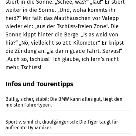
stiert in die Sonne. „Schee, was?“ „Jau!“ Er stiert
weiter in die Sonne. „Und, woha kommts ihr
heid?“ Mir fällt das Mauthäuschen vor Valepp
wieder ein: „aus der Tschüss-freien Zone“. Die
Sonne kippt hinter die Berge. „Is as weid von
hia?“ „Nö, vielleicht so 200 Kilometer.“ Er knipst
die Zündung an. „Ja dann guade Fahrt. Servus!“
„Auch so, tschüss!“ Ich glaube, ich lern’s nicht
mehr. Tschüss!
Infos und Tourentipps
jkuenstle.de
Bullig, sicher, stabil: Die BMW kann alles gut, liegt den
meisten Fahrertypen.
fact
Sportiv, sinnlich, draufgängerisch: Die Tiger taugt für
aufrechte Dynamiker.