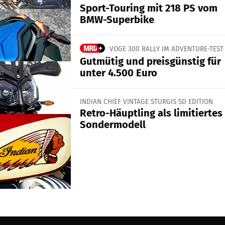
Sport-Touring mit 218 PS vom
BMW-Superbike
VOGE 300 RALLY IM ADVENTURE-TEST
Gutmütig und preisgünstig für
unter 4.500 Euro
INDIAN CHIEF VINTAGE STURGIS SD EDITION
Retro-Häuptling als limitiertes
Sondermodell