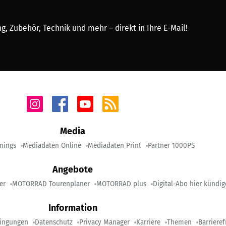
, Zubehör, Technik und mehr – direkt in Ihre E-Mail!
Media
nings
Mediadaten Online
Mediadaten Print
Partner 1000PS
Angebote
er
MOTORRAD Tourenplaner
MOTORRAD plus
Digital-Abo hier kündi
Information
ingungen
Datenschutz
Privacy Manager
Karriere
Themen
Barrieref