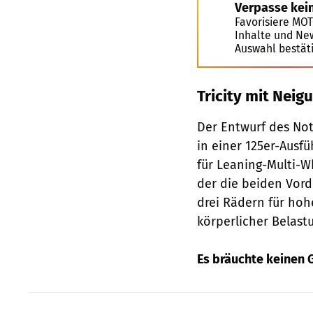
Verpasse kei
Favorisiere MO
Inhalte und Ne
Auswahl bestät
Tricity mit Neig
Der Entwurf des Not
in einer 125er-Ausf
für Leaning-Multi-W
der die beiden Vorde
drei Rädern für hohe
körperlicher Belastu
Es bräuchte keinen