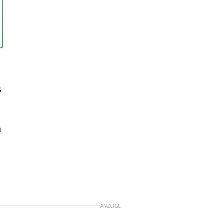
s
n
ANZEIGE