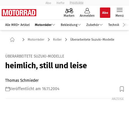
Abo
Hefte
Produkte
Abo
Marken
Anmelden
Menü
Alle MRD+ Artikel
Motorräder
Bekleidung
Zubehör
Technik
Re
Motorräder
Roller
Überarbeitete Suzuki-Modelle
ÜBERARBEITETE SUZUKI-MODELLE
heimlich, still und leise
Thomas Schmieder
Veröffentlicht am 16.11.2004
ANZEIGE