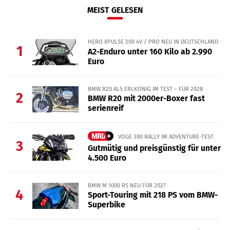
MEIST GELESEN
HERO XPULSE 200 4V / PRO NEU IN DEUTSCHLAND
1
A2-Enduro unter 160 Kilo ab 2.990
Euro
BMW R20 ALS ERLKÖNIG IM TEST – FÜR 2028
2
BMW R20 mit 2000er-Boxer fast
serienreif
VOGE 300 RALLY IM ADVENTURE-TEST
3
Gutmütig und preisgünstig für unter
4.500 Euro
BMW M 1000 RS NEU FÜR 2027
4
Sport-Touring mit 218 PS vom BMW-
Superbike