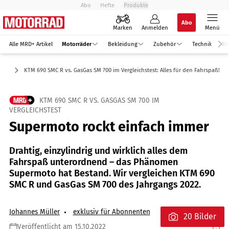
Abo
Hefte
Produkte
Abo
Marken
Anmelden
Menü
Alle MRD+ Artikel
Motorräder
Bekleidung
Zubehör
Technik
Re
oto
KTM 690 SMC R vs. GasGas SM 700 im Vergleichstest: Alles für den Fahrspaß!
KTM 690 SMC R VS. GASGAS SM 700 IM
VERGLEICHSTEST
Supermoto rockt einfach immer
Drahtig, einzylindrig und wirklich alles dem
Fahrspaß unterordnend – das Phänomen
Supermoto hat Bestand. Wir vergleichen KTM 690
SMC R und GasGas SM 700 des Jahrgangs 2022.
Johannes Müller
exklusiv für Abonnenten
20 Bilder
Veröffentlicht am 15.10.2022